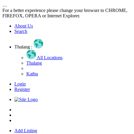
…
For a better experience please change your browser to CHROME,
FIREFOX, OPERA or Internet Explorer.
About Us
Search
Thalang :
All Locations
Thalang
Kathu
Login
Register
Home
About us
Contact us
Add Listing