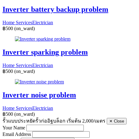
Inverter battery backup problem
Home Services
Electrician
฿500
(on_ward)
Inverter sparking problem
Home Services
Electrician
฿500
(on_ward)
Inverter noise problem
Home Services
Electrician
฿500
(on_ward)
รั้วแบบประหยัดรั้วก่ออิฐบล็อก เริ่มต้น 2,000/เมตร
✕
Close
Your Name
Email Address