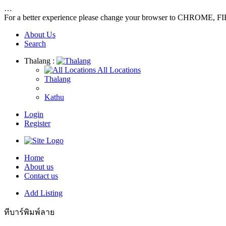
…
For a better experience please change your browser to CHROME, F
About Us
Search
Thalang :
All Locations
Thalang
Kathu
Login
Register
Home
About us
Contact us
Add Listing
ทีบาร์พิมพ์ลาย