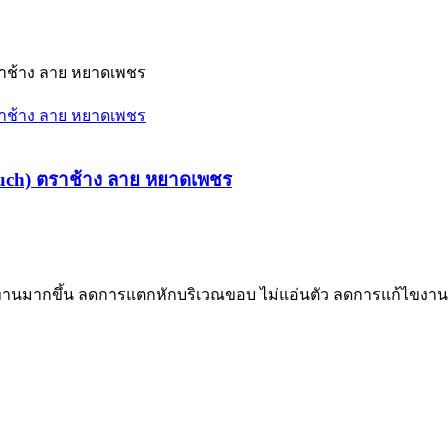
rTouch) ตราช้าง ลาย หยาดเพชร
ทานมากขึ้น ลดการแตกหักบริเวณขอบ ไม่แอ่นตัว ลดการแก้ไขงานภา